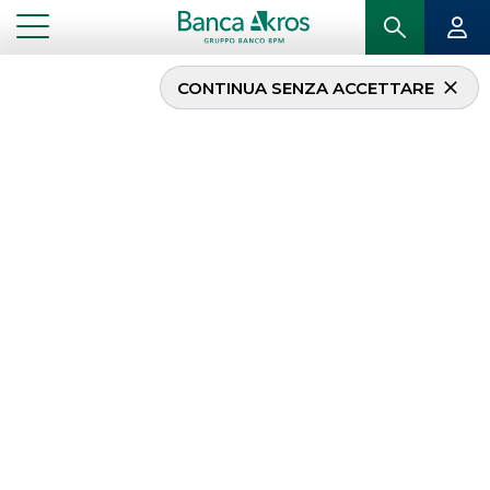
CONTINUA SENZA ACCETTARE
Banca Akros agisce in
qualità di intermediario
abilitato nel programma
di acquisto di azioni
ordinarie Saipem
...
IN PRIMO PIANO
BANCA AKROS AGISCE IN QUALITÀ DI INTERMEDIARIO ABILITATO NEL PROGRAMMA DI
ACQUISTO DI AZIONI ORDINARIE SAIPEM