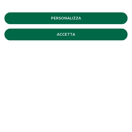
PERSONALIZZA
ACCETTA
I PIÙ LETTI
MERMEC e Sirti hanno comunicato
il closing dell’operazione di
cessione del 100% delle attività
della Business Unit Trasporti di Sirti
MERGERS & ACQUISITIONS