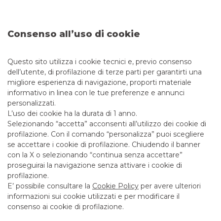
Consenso all’uso di cookie
Messaggio pubblicitario con finalità promozionale. Per le
condizioni economiche e contrattuali fare riferimento ai
Questo sito utilizza i cookie tecnici e, previo consenso
fogli informativi disponibili presso le filiali della banca e sul
dell’utente, di profilazione di terze parti per garantirti una
sito nella sezione Trasparenza.
migliore esperienza di navigazione, proporti materiale
informativo in linea con le tue preferenze e annunci
personalizzati.
EQUITY
L’uso dei cookie ha la durata di 1 anno.
Selezionando “accetta” acconsenti all’utilizzo dei cookie di
profilazione. Con il comando “personalizza” puoi scegliere
Corporate Broking & Specialist
se accettare i cookie di profilazione. Chiudendo il banner
con la X o selezionando “continua senza accettare”
proseguirai la navigazione senza attivare i cookie di
profilazione.
E’ possibile consultare la
Cookie Policy
per avere ulteriori
informazioni sui cookie utilizzati e per modificare il
consenso ai cookie di profilazione.