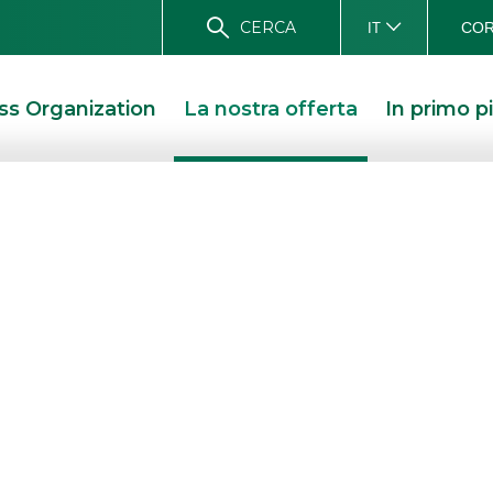
CERCA
COR
IT
ss Organization
La nostra offerta
In primo p
rategie al
st