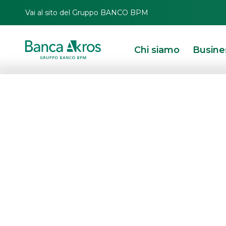
Vai al sito del Gruppo BANCO BPM
Chi siamo
Busine
Customer Solutions
Dall’analisi degli obiettivi e delle st
supporto operativo fino ai servizi po
trading.