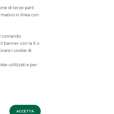
ione di terze parti
rmativo in linea con
LUTIONS
 il comando
 il banner con la X o
vare i cookie di
EQUITY
kie utilizzati e per
Negoziamo e gestiamo un’ampia
gamma di derivati azionari sui mercati
regolamentati e OTC.
SCOPRI
ACCETTA