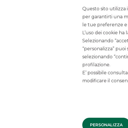
Questo sito utilizza 
per garantirti una m
I SERV
le tue preferenze e 
L’uso dei cookie ha l
Selezionando “accett
“personalizza” puoi 
selezionando “contin
INTEREST RATES
profilazione.
E’ possibile consulta
modificare il consens
Progettiamo e realizziamo strategie di
copertura tramite strumenti plain vanilla e
esotici.
SCOPRI
PERSONALIZZA