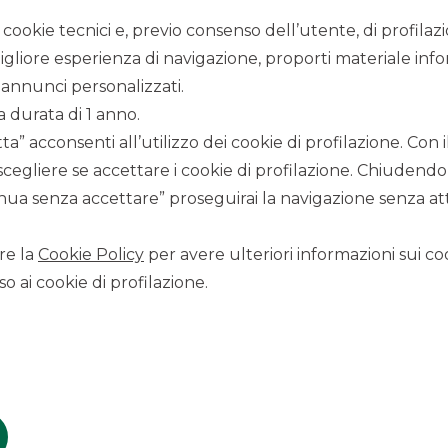
i cookie tecnici e, previo consenso dell’utente, di profilaz
igliore esperienza di navigazione, proporti materiale info
IZI DI CUSTOMER SO
annunci personalizzati.
a durata di 1 anno.
a” acconsenti all’utilizzo dei cookie di profilazione. Con
scegliere se accettare i cookie di profilazione. Chiudendo
ua senza accettare” proseguirai la navigazione senza atti
FOREX &
COMMODITIES
re la
Cookie Policy
per avere ulteriori informazioni sui coo
o ai cookie di profilazione.
Operiamo nei principali mercati
regolamentati e OTC (Over the Counter),
offrendo soluzioni personalizzate per la
nostra clientela Corporate.
SCOPRI