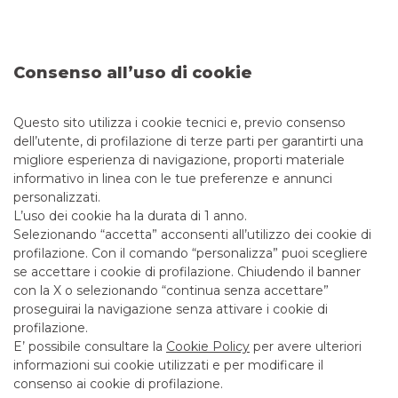
DEBT CAPITAL MARKET
Consenso all’uso di cookie
Questo sito utilizza i cookie tecnici e, previo consenso
dell’utente, di profilazione di terze parti per garantirti una
migliore esperienza di navigazione, proporti materiale
informativo in linea con le tue preferenze e annunci
personalizzati.
L’uso dei cookie ha la durata di 1 anno.
Selezionando “accetta” acconsenti all’utilizzo dei cookie di
profilazione. Con il comando “personalizza” puoi scegliere
se accettare i cookie di profilazione. Chiudendo il banner
con la X o selezionando “continua senza accettare”
proseguirai la navigazione senza attivare i cookie di
profilazione.
SNAM conclude con successo l’emissione
E’ possibile consultare la
Cookie Policy
per avere ulteriori
informazioni sui cookie utilizzati e per modificare il
del suo primo EU Green Bond da € 1
consenso ai cookie di profilazione.