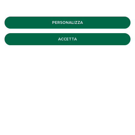
miliardo. Banca Akros ha agito in qualità
di Joint Bookrunner
PERSONALIZZA
Martedì 24 giugno 2025 – SNAM S.p.A. ha collocato con
successo il suo primo EU Green bond - titolo obbligazionario
pienamente allineato alla Tassonomia EU - per un importo
ACCETTA
nominale di € 1 miliardo con scadenza a 7 anni.
continua a leggere
DEBT CAPITAL MARKET