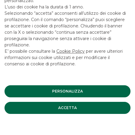
L’esperienza decennale dei nostri professionisti sulle
personalizzati.
differenti categorie di prodotti permette di
L’uso dei cookie ha la durata di 1 anno.
soddisfare un
ampio spettro di esigenze
Selezionando “accetta” acconsenti all’utilizzo dei cookie di
operative
attraverso:
profilazione. Con il comando “personalizza” puoi scegliere
se accettare i cookie di profilazione. Chiudendo il banner
con la X o selezionando “continua senza accettare”
proseguirai la navigazione senza attivare i cookie di
profilazione.
E’ possibile consultare la
Cookie Policy
per avere ulteriori
informazioni sui cookie utilizzati e per modificare il
consenso ai cookie di profilazione.
PERSONALIZZA
PREZZO
Processi di price discovery
che prevedono la
ricerca di controparti sul mercato per incrociare
ACCETTA
ordini di dimensione rilevante.