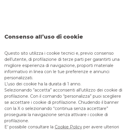
Esigenze derivanti dal rischio relativo al
movimento del prezzo di materie prime.
Consenso all’uso di cookie
Questo sito utilizza i cookie tecnici e, previo consenso
Swaps e opzioni su metalli di base, metalli
dell’utente, di profilazione di terze parti per garantirti una
preziosi, petrolio e suoi derivati.
migliore esperienza di navigazione, proporti materiale
informativo in linea con le tue preferenze e annunci
personalizzati.
L’uso dei cookie ha la durata di 1 anno.
Selezionando “accetta” acconsenti all’utilizzo dei cookie di
IL VALORE AGGIUNTO
profilazione. Con il comando “personalizza” puoi scegliere
se accettare i cookie di profilazione. Chiudendo il banner
con la X o selezionando “continua senza accettare”
Garantiamo l’accesso alla sala e la disponibilità di sales
proseguirai la navigazione senza attivare i cookie di
dedicati con elevate competenze nei vari settori
,
profilazione.
accanto alla capacità di trovare
soluzioni innovative e
E’ possibile consultare la
Cookie Policy
per avere ulteriori
tailor made
per i clienti