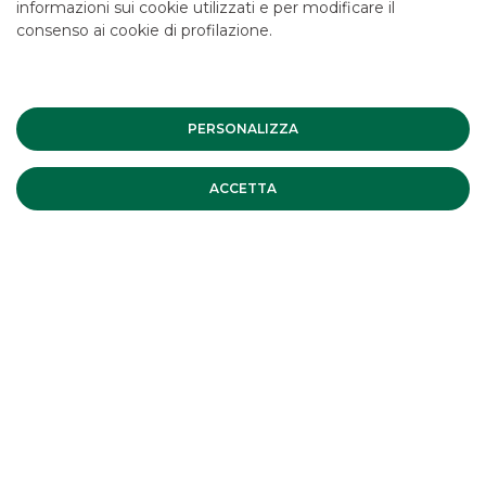
informazioni sui cookie utilizzati e per modificare il
consenso ai cookie di profilazione.
PERSONALIZZA
ACCETTA
CONTATTACI
Accedere a
Forex & Commodities
è immediato e
semplice. Ti invitiamo a scriverci per ottenere maggiori