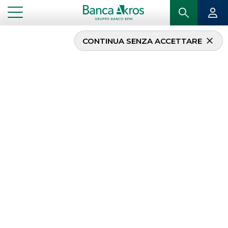
CONTINUA SENZA ACCETTARE
...
LA NOSTRA OFFERTA
A CHI CI RIVOLGIAMO
Offriamo ai nostri clienti servizi con approccio
sartoriale e garantiamo solidità, esperienza e
professionalità, guidate da una profonda
comprensione delle esigenze e delle opportunità.