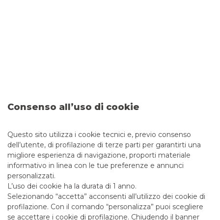
nostri clienti istituzionali, che accompagniamo in tutte le
fasi del processo.
SCOPRI
FIXED INCOME
Consenso all’uso di cookie
Svolgiamo attività di negoziazione e market making su
Questo sito utilizza i cookie tecnici e, previo consenso
titoli governativi e obbligazioni corporate sui mercati
dell’utente, di profilazione di terze parti per garantirti una
regolamentati, OTC e come Internalizzatore Sistematico.
migliore esperienza di navigazione, proporti materiale
informativo in linea con le tue preferenze e annunci
personalizzati.
SCOPRI
L’uso dei cookie ha la durata di 1 anno.
Selezionando “accetta” acconsenti all’utilizzo dei cookie di
profilazione. Con il comando “personalizza” puoi scegliere
se accettare i cookie di profilazione. Chiudendo il banner