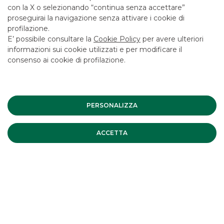
con la X o selezionando “continua senza accettare”
EQUITY
proseguirai la navigazione senza attivare i cookie di
profilazione.
E’ possibile consultare la
Cookie Policy
per avere ulteriori
I nostri servizi di advisory, finalizzati alla costruzione di
informazioni sui cookie utilizzati e per modificare il
strategie efficienti su opzioni azionarie listate e OTC.
consenso ai cookie di profilazione.
SCOPRI
PERSONALIZZA
RESEARCH
ACCETTA
Company report, aggiornamenti giornalieri o studi
focalizzati su temi di attualità: il team di analisti finanziari
redige ricerche per i maggiori investitori istituzionali.
SCOPRI