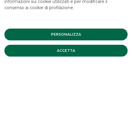
informazioni sui cookie utilizzati e per modificare il
consenso ai cookie di profilazione.
PERSONALIZZA
ACCETTA
La normativa CSDR sta arrivando
La normativa CSDR sta arrivando
continua a leggere
CORPORATE BROKING & SPECIALIST