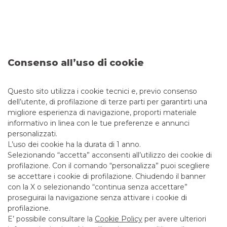
Banca Akros nominata Corporate Broker
di Digital Value
Consenso all’uso di cookie
Digital Value, operatore di riferimento in Italia del settore
delle soluzioni IT e che svolge attività di ricerca,
progettazione , sviluppo e commercializzazione di soluzioni
Questo sito utilizza i cookie tecnici e, previo consenso
e servizi ICT per la digitalizzazione di clienti large account
dell’utente, di profilazione di terze parti per garantirti una
operanti nei settori strategici del paese, ha conferito
migliore esperienza di navigazione, proporti materiale
mandato di Corporate Broker a Banca Akros.
informativo in linea con le tue preferenze e annunci
personalizzati.
continua a leggere
L’uso dei cookie ha la durata di 1 anno.
Selezionando “accetta” acconsenti all’utilizzo dei cookie di
CORPORATE BROKING & SPECIALIST
profilazione. Con il comando “personalizza” puoi scegliere
se accettare i cookie di profilazione. Chiudendo il banner
con la X o selezionando “continua senza accettare”
proseguirai la navigazione senza attivare i cookie di
profilazione.
E’ possibile consultare la
Cookie Policy
per avere ulteriori