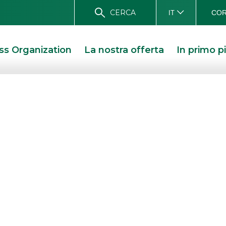
CERCA
COR
IT
ss Organization
La nostra offerta
In primo p
Organi Sociali