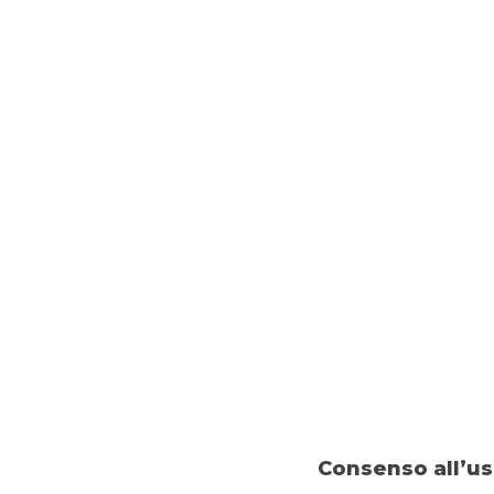
Mauro Paoloni
Presidente
Giuseppe Puccio
Amministratore Delegato e Direttore General
Walter Mauro Ambrogi
Consigliere
Cristina Brambilla
Consenso all’us
Consigliere