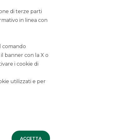
ione di terze parti
rmativo in linea con
an
 il comando
 il banner con la X o
vare i cookie di
kie utilizzati e per
irico
ACCETTA