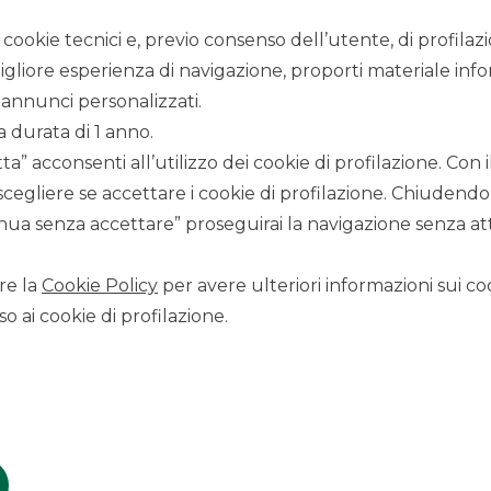
Luca Manzoni
i cookie tecnici e, previo consenso dell’utente, di profilaz
Consigliere
igliore esperienza di navigazione, proporti materiale info
Alberto Petranz
annunci personalizzati.
Consigliere
a durata di 1 anno.
a” acconsenti all’utilizzo dei cookie di profilazione. Con
scegliere se accettare i cookie di profilazione. Chiudendo
ua senza accettare” proseguirai la navigazione senza atti
re la
Cookie Policy
per avere ulteriori informazioni sui coo
o ai cookie di profilazione.
COLLEGIO SINDACALE
Anna Maria Sanch
Sindaco Effettivo