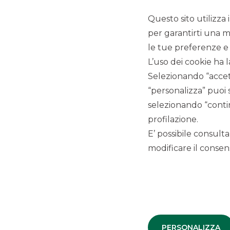
Maria Teresa Guerra
Questo sito utilizza 
Consigliere
per garantirti una m
Roberto Perico
le tue preferenze e 
Consigliere
L’uso dei cookie ha l
Selezionando “accett
Arianna Rovetto
“personalizza” puoi 
Consigliere
selezionando “contin
profilazione.
E’ possibile consulta
modificare il consens
Maurizio Lauri
Presidente e Sindaco Effettivo
PERSONALIZZA