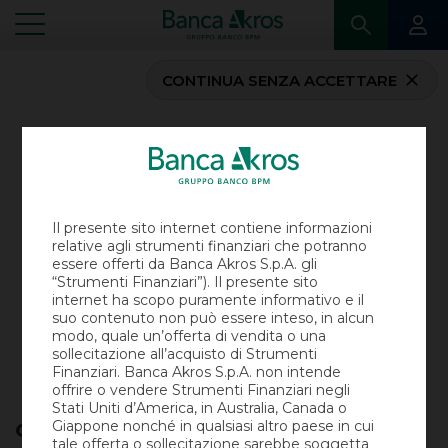
CONTINUA SENZA ACCETTARE
...
BILANCI E PROSPETTI
BILANCI
Il presente sito internet contiene informazioni
relative agli strumenti finanziari che potranno
Documenti relativi a Bilanci e Relazioni
di
essere offerti da Banca Akros S.p.A. gli
Banca
Akros
S.p.A
.
“Strumenti Finanziari”). Il presente sito
internet ha scopo puramente informativo e il
suo contenuto non può essere inteso, in alcun
SCOPRI
modo, quale un’offerta di vendita o una
sollecitazione all’acquisto di Strumenti
Finanziari. Banca Akros S.p.A. non intende
offrire o vendere Strumenti Finanziari negli
Stati Uniti d’America, in Australia, Canada o
Giappone nonché in qualsiasi altro paese in cui
Consenso all’uso di cookie
tale offerta o sollecitazione sarebbe soggetta