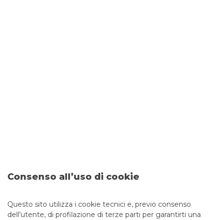
counter
e in qualità di Internalizzatore Sistematico
(AKIS).
Gestiamo la negoziazione
in conto proprio di
derivati di tasso regolamentati
– attraverso
piattaforme di mercato – e di
derivati OTC
su tassi di
interesse.
I SERVIZI DI FIXED INCOME
FIXED INCOME MARKET MAKING
Consenso all’uso di cookie
Svolgiamo attività di market making su Government Bond,
Corporate e Financial Institution, Supranational e Agency.
Questo sito utilizza i cookie tecnici e, previo consenso
dell’utente, di profilazione di terze parti per garantirti una