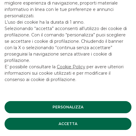
migliore esperienza di navigazione, proporti materiale
SCOPRI
informativo in linea con le tue preferenze e annunci
personalizzati.
L’uso dei cookie ha la durata di 1 anno.
Selezionando “accetta” acconsenti all’utilizzo dei cookie di
profilazione. Con il comando “personalizza” puoi scegliere
FIXED INCOME BEST EXECUTION ENGINE
se accettare i cookie di profilazione. Chiudendo il banner
con la X o selezionando “continua senza accettare”
(SABEBOND)
proseguirai la navigazione senza attivare i cookie di
profilazione.
E’ possibile consultare la
Cookie Policy
per avere ulteriori
Il nostro sistema automatico di Best Execution che mette
informazioni sui cookie utilizzati e per modificare il
in competizione, per i titoli obbligazionari, le migliori sedi di
consenso ai cookie di profilazione.
esecuzione disponibili.
SCOPRI
PERSONALIZZA
ACCETTA
INTERNALIZZATORE SISTEMATICO