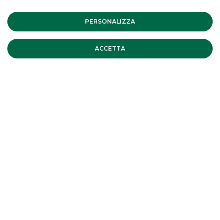
PERSONALIZZA
CLICCA QUI PER INVIARE LA TUA CANDIDATURA
ACCETTA
CLICCA QUI PER AGGIORNARE I TUOI DATI
LINK UTILI
CONTATTACI
LAVORA CON NOI
SICUREZZA
ALTRI SITI DEL GRUPPO
SOCIETA' PARTECIPATE
Mappa del sito
Privacy
Disclaimer
Cookie Policy