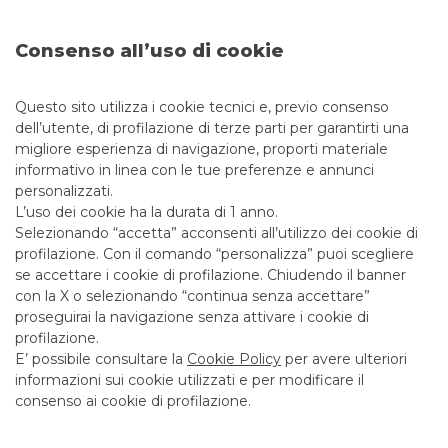
...
LAVORA CON NOI
Consenso all’uso di cookie
LAVORA CON NOI
Questo sito utilizza i cookie tecnici e, previo consenso
dell’utente, di profilazione di terze parti per garantirti una
migliore esperienza di navigazione, proporti materiale
Da sempre Banca Akros investe nelle Persone,
informativo in linea con le tue preferenze e annunci
essenza dell’organizzazione, in grado di generare
personalizzati.
qualità del servizio, innovazione e sviluppo.
L’uso dei cookie ha la durata di 1 anno.
Selezionando “accetta” acconsenti all’utilizzo dei cookie di
Attraverso formazione continua, crescita
profilazione. Con il comando “personalizza” puoi scegliere
professionale, responsabilizzazione e attenzione al
se accettare i cookie di profilazione. Chiudendo il banner
merito mettiamo la Persona al centro e ne
con la X o selezionando “continua senza accettare”
accompagniamo la crescita.
proseguirai la navigazione senza attivare i cookie di
Ognuno di noi concorre alla crescita della nostra
profilazione.
Banca e del nostro Gruppo.
E’ possibile consultare la
Cookie Policy
per avere ulteriori
Se ti riconosci nei valori della nostra realtà e ti
informazioni sui cookie utilizzati e per modificare il
piacerebbe farne parte, inviaci la tua candidatura.
consenso ai cookie di profilazione.