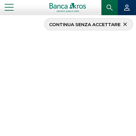
CONTINUA SENZA ACCETTARE
...
DATI SOCIETARI
BANCA AKROS – Società
per Azioni
Iscritta al Registro delle Imprese di Milano con il n.
858967 e nell’Albo delle Banche con il n. 5328
Capitale sociale: Euro 39.433.803,00 i.v. (interamente
versato)
Sede Sociale e Direzione Generale: Viale Eginardo, n.
29 – 20149 Milano
Socio Unico: Banco BPM S.p.A.