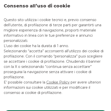
Appartenente al Gruppo Bancario Banco BPM e
Consenso all’uso di cookie
soggetta all’attività di direzione e coordinamento di
Banco BPM S.p.A.
Questo sito utilizza i cookie tecnici e, previo consenso
Aderente al Fondo Interbancario di Tutela dei
dell’utente, di profilazione di terze parti per garantirti una
Depositi e al Fondo Nazionale di Garanzia
migliore esperienza di navigazione, proporti materiale
informativo in linea con le tue preferenze e annunci
Partita IVA: Società partecipante al Gruppo IVA
personalizzati.
Banco BPM con partita IVA 10537050964
L’uso dei cookie ha la durata di 1 anno.
Selezionando “accetta” acconsenti all’utilizzo dei cookie di
Codice Fiscale: 03064920154
profilazione. Con il comando “personalizza” puoi scegliere
ABI: 03045 CAB: 01600
se accettare i cookie di profilazione. Chiudendo il banner
con la X o selezionando “continua senza accettare”
Indirizzo PEC: sedelegale@pec.bancaakros.it
proseguirai la navigazione senza attivare i cookie di
profilazione.
Codice LEI: Banca Akros S.p.A.
E’ possibile consultare la
Cookie Policy
per avere ulteriori
549300GRXFI7D6PNEA68
informazioni sui cookie utilizzati e per modificare il
Società partecipate:
consenso ai cookie di profilazione.
Oaklins Italy S.r.l. – Viale Eginardo, 29 – 20149 Milano
ESN LLP Registered Office c/o Withers LLP – 20, Old