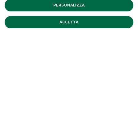
Bailey EC4M 7AN London (UK)
PERSONALIZZA
ACCETTA
LINK UTILI
CONTATTACI
LAVORA CON NOI
SICUREZZA
ALTRI SITI DEL GRUPPO
SOCIETA' PARTECIPATE
Mappa del sito
Privacy
Disclaimer
Cookie Policy
Banca Akros, Viale Eginardo 29, 20149 Milano | P.IVA 10537050964 |
Copyright © 2012 Banca Akros, Gruppo Banco BPM. Tutti i diritti
riservati.