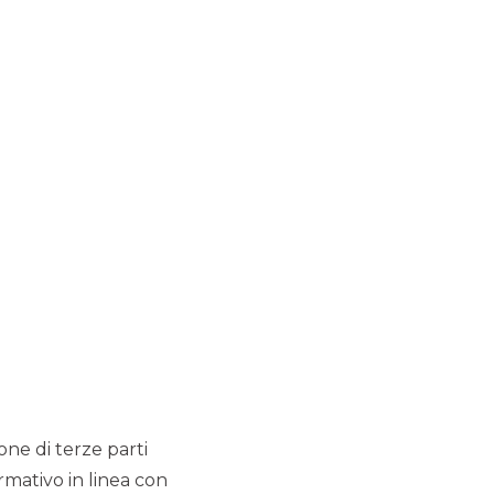
MERMEC e Sirti hanno
comunicato il closing
dell’operazione di cessione
del 100% delle attività della
Business Unit Trasporti di
Sirti
MERGERS & ACQUISITIONS
CDP Equity ha raggiunto
l'accordo definitivo per la
fusione di SIA in Nexi.
MERGERS & ACQUISITIONS
Capvis AG rileva la
ione di terze parti
maggioranza di ARAG
rmativo in linea con