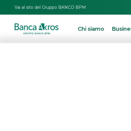
Vai al sito del Gruppo BANCO BPM
Chi siamo
Busine
L Catterton e 
acquisiscono Pi
HOMEPAGE
IN PRIMO PIANO
NEWS
MERGERS & ACQUISITIONS
L CA