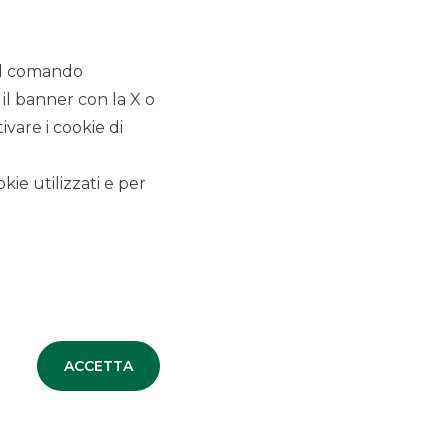
MERGERS & ACQUISITIONS
 il comando
 il banner con la X o
TUTTE LE NEWS
vare i cookie di
kie utilizzati e per
DEBT CAPITAL MARKET
EQUITY CAPITAL MARKET
MERGERS & ACQUISITIONS
SECURITISATION & STRUCTURED
SOLUTIONS
ACCETTA
CORPORATE BROKING & SPECIALIST