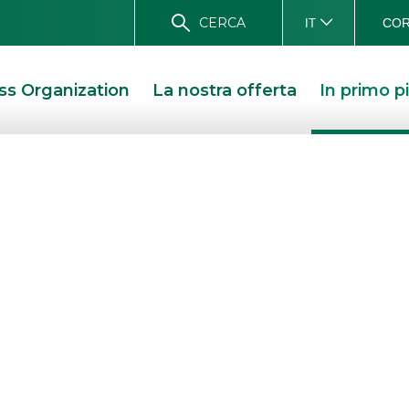
CERCA
COR
IT
ss Organization
La nostra offerta
In primo p
Ambienta
biplast
TTERTON E AMBIENTA ACQUISISCONO PIBIPLAST