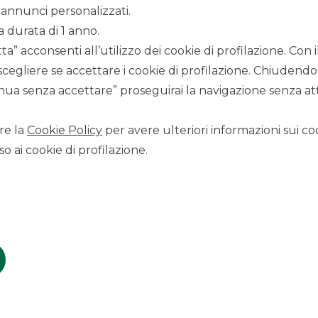
annunci personalizzati.
sottoscritto un accordo per l’acquisizione di una quota di
a durata di 1 anno.
i la storia di crescita e le positive prospettive di mercato,
a” acconsenti all’utilizzo dei cookie di profilazione. Con
ardia e un management di consolidata esperienza;
scegliere se accettare i cookie di profilazione. Chiudendo
alcune condizioni tipiche (Antitrust) ed è atteso entro la fine
ua senza accettare” proseguirai la navigazione senza atti
anca Akros nel mercato italiano mid-market M&A nonchè la
i e finanziarie.
re la
Cookie Policy
per avere ulteriori informazioni sui coo
 mediante il supporto di soluzioni di bridge financing a
o ai cookie di profilazione.
a supportato la cordata L Catterton e Ambienta mettendo a