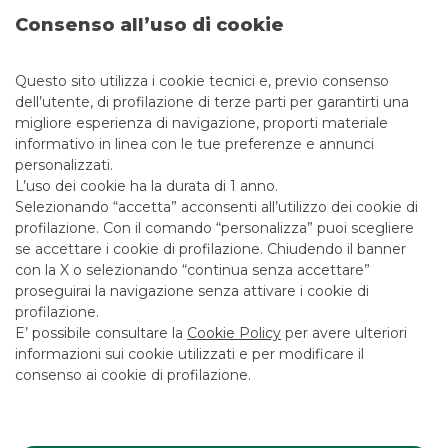
Consenso all’uso di cookie
Questo sito utilizza i cookie tecnici e, previo consenso
dell’utente, di profilazione di terze parti per garantirti una
migliore esperienza di navigazione, proporti materiale
informativo in linea con le tue preferenze e annunci
personalizzati.
L’uso dei cookie ha la durata di 1 anno.
Selezionando “accetta” acconsenti all’utilizzo dei cookie di
profilazione. Con il comando “personalizza” puoi scegliere
se accettare i cookie di profilazione. Chiudendo il banner
con la X o selezionando “continua senza accettare”
proseguirai la navigazione senza attivare i cookie di
profilazione.
E’ possibile consultare la
Cookie Policy
per avere ulteriori
CLIENTE
:
Exprivia S.p.A.
informazioni sui cookie utilizzati e per modificare il
consenso ai cookie di profilazione.
DATA
:
Settembre 2023
OGGETTO DELL'INCARICO
:
OPA