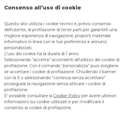
Banca Akros con il ruolo di Joint Arranger e Joint Lead
Consenso all’uso di cookie
Manager
continua a leggere
Questo sito utilizza i cookie tecnici e, previo consenso
dell’utente, di profilazione di terze parti per garantirti una
SECURITISATION & STRUCTURED SOLUTIONS
migliore esperienza di navigazione, proporti materiale
informativo in linea con le tue preferenze e annunci
personalizzati.
L’uso dei cookie ha la durata di 1 anno.
Selezionando “accetta” acconsenti all’utilizzo dei cookie di
profilazione. Con il comando “personalizza” puoi scegliere
se accettare i cookie di profilazione. Chiudendo il banner
con la X o selezionando “continua senza accettare”
proseguirai la navigazione senza attivare i cookie di
profilazione.
E’ possibile consultare la
Cookie Policy
per avere ulteriori
informazioni sui cookie utilizzati e per modificare il
consenso ai cookie di profilazione.