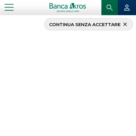
CONTINUA SENZA ACCETTARE
Tages Capital SGR ha
acquisito un portafoglio
di due impianti
greenfield in Puglia e
Basilicata per la
produzione di
biometano.
...
IN PRIMO PIANO