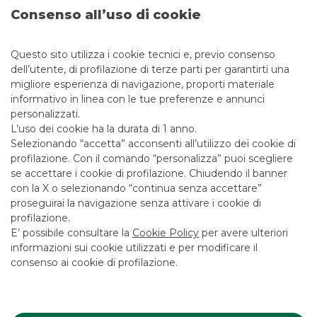
Tages Capital SGR, attraverso il fondo Tages Helios Net
Consenso all’uso di cookie
Zero, ha acquisito un portafoglio composto da due impianti
greenfield per la produzione di biometano localizzati in
Puglia e Basilicata, rispettivamente nelle province di Foggia
Questo sito utilizza i cookie tecnici e, previo consenso
e Potenza.
dell’utente, di profilazione di terze parti per garantirti una
migliore esperienza di navigazione, proporti materiale
A vendere è Finpower Project S.r.l., attiva da oltre 20 anni
nello sviluppo di progetti per la produzione di energia
informativo in linea con le tue preferenze e annunci
rinnovabile.
personalizzati.
L’uso dei cookie ha la durata di 1 anno.
L’entrata in esercizio degli impianti è prevista nel primo
Selezionando “accetta” acconsenti all’utilizzo dei cookie di
semestre 2026 e la produzione di biometano sarà
profilazione. Con il comando “personalizza” puoi scegliere
interamente ottenuta dalla trasformazione di sottoprodotti
agricoli, reflui zootecnici e scarti della produzione agricola. Il
se accettare i cookie di profilazione. Chiudendo il banner
biometano prodotto sarà immesso nella rete del gas
con la X o selezionando “continua senza accettare”
attraverso il punto di consegna SNAM. Gli impianti, inoltre,
proseguirai la navigazione senza attivare i cookie di
sono già inclusi nel sistema di incentivi previsto dal D.M.
profilazione.
2022.
E’ possibile consultare la
Cookie Policy
per avere ulteriori
Si tratta di un ulteriore passo verso la decarbonizzazione del
informazioni sui cookie utilizzati e per modificare il
sistema energetico nazionale e della conferma del
consenso ai cookie di profilazione.
crescente interesse degli investitori per il biometano
agricolo come leva strategica per la transizione energetica.
L’operazione testimonia la costante attenzione di Banca