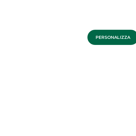
PSD2
Il nuovo servizio di interconnessione tra Banche e Terze
Parti
PERSONALIZZA
continua a leggere
NOTIZIE CORPORATE