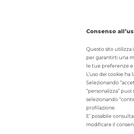
positivamente fattori, fra i quali: ricavi, profilo di rischio,
raccolta, capitalizzazione e qualità del management
continua a leggere
Consenso all’us
NOTIZIE CORPORATE
Questo sito utilizza 
per garantirti una m
le tue preferenze e 
L’uso dei cookie ha l
Selezionando “accett
“personalizza” puoi 
selezionando “contin
profilazione.
E’ possibile consulta
modificare il consens