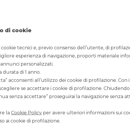
con l’obiettivo di far conoscere ad un nuovo target di
investitori la gamma di Certificati di investimento
quotati su Euro-TLX ed emessi da Banca Akros.
continua a leggere
o di cookie
COMUNICATI STAMPA
i cookie tecnici e, previo consenso dell’utente, di profilaz
igliore esperienza di navigazione, proporti materiale info
annunci personalizzati.
a durata di 1 anno.
a” acconsenti all’utilizzo dei cookie di profilazione. Con
scegliere se accettare i cookie di profilazione. Chiudendo
ua senza accettare” proseguirai la navigazione senza atti
re la
Cookie Policy
per avere ulteriori informazioni sui coo
o ai cookie di profilazione.