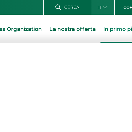
CERCA
COR
IT
ss Organization
La nostra offerta
In primo p
ORPORATE
Notizie Corporate