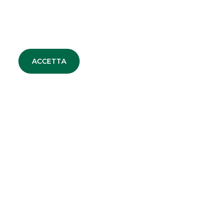
Cambio emittente e
specialista certificates Euro
TLX
ACCETTA
Comunicato congiunto cambio emittente Euro TLX.
continua a leggere
NOTIZIE CORPORATE