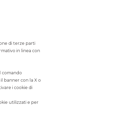
al programma di membership aziendale Corporate
Golden Donor.
continua a leggere
COMUNICATI STAMPA
ione di terze parti
rmativo in linea con
 il comando
 il banner con la X o
vare i cookie di
kie utilizzati e per