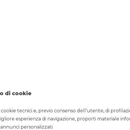
o di cookie
18 aprile 2019
ITALIAN WINE BRANDS
i cookie tecnici e, previo consenso dell’utente, di profilaz
Unique capexlight
igliore esperienza di navigazione, proporti materiale info
annunci personalizzati.