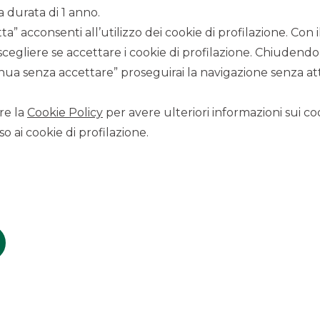
business model at bargain
a durata di 1 anno.
prices
a” acconsenti all’utilizzo dei cookie di profilazione. Con
scegliere se accettare i cookie di profilazione. Chiudendo
ua senza accettare” proseguirai la navigazione senza atti
Visualizza
re la
Cookie Policy
per avere ulteriori informazioni sui coo
SCOPRI IL SERVIZIO
o ai cookie di profilazione.
3
4
5
CONTATTACI