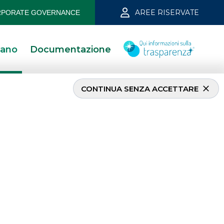
AREE RISERVATE
PORATE GOVERNANCE
iano
Documentazione
CONTINUA SENZA ACCETTARE
ch
w
per società