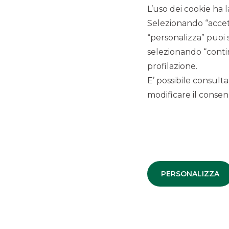
strategic roadmap: many
L’uso dei cookie ha l
projects in the pipeline to
Selezionando “accett
sustain the growth
“personalizza” puoi 
selezionando “contin
profilazione.
Visualizza
E’ possibile consulta
modificare il consens
SCOPRI IL SERVIZIO
PERSONALIZZA
LINK UTILI