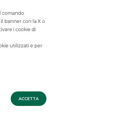
 il comando
 il banner con la X o
vare i cookie di
kie utilizzati e per
ACCETTA
ALTRI SITI DEL GRUPPO