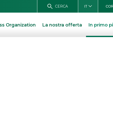
CERCA
COR
IT
ss Organization
La nostra offerta
In primo p
ponsored Resear
icerche sponsored
,
report
e
news flo
quotate del mercato italiano.