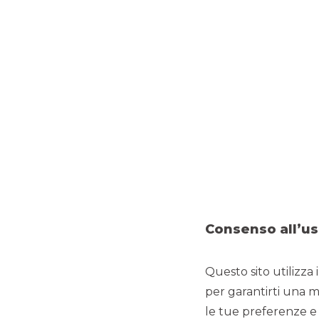
Consenso all’us
20 marzo 2020
FALCK RENEWABLES
Questo sito utilizza 
Supportive 2025
per garantirti una m
le tue preferenze e 