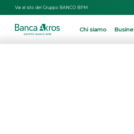
Vai al sito del Gruppo BANCO BPM
Chi siamo
Busine
HOMEPAGE
IN PRIMO PIANO
RICERCHE
SPONSORED RESEARCH
S
Le nostre
r