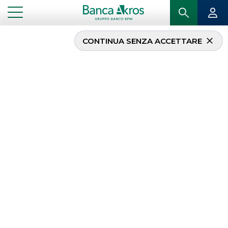
CONTINUA SENZA ACCETTARE
...
OPERAZIONI RECENTI
Operazioni recenti
Di seguito il
track record
delle più recenti
operazioni seguite da Banca Akros, riferite
all’
attività di Investment Banking
ECM
DCM
OPERAZIONI RECENTI
MERGERS & ACQUISITIONS