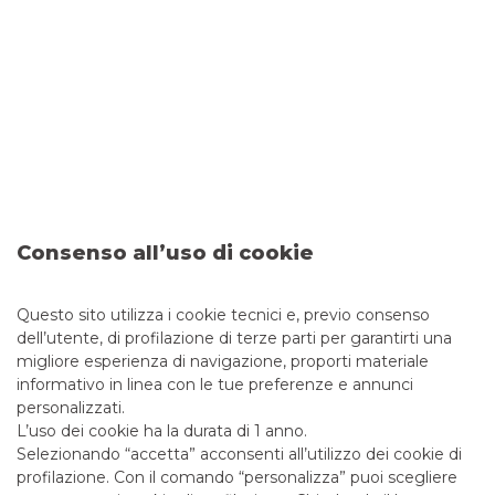
EMITTENTE
:
Società Pedemontana Veneta
DATA
:
Novembre 2017
EMISSIONE
:
FRN/FXD Novembre 2047
Consenso all’uso di cookie
IMPORTO
:
Euro 1,221 Mld
Questo sito utilizza i cookie tecnici e, previo consenso
RATING
:
NA
dell’utente, di profilazione di terze parti per garantirti una
RUOLO
:
Co-Global Coordinator
migliore esperienza di navigazione, proporti materiale
informativo in linea con le tue preferenze e annunci
personalizzati.
DCM
L’uso dei cookie ha la durata di 1 anno.
Selezionando “accetta” acconsenti all’utilizzo dei cookie di
profilazione. Con il comando “personalizza” puoi scegliere