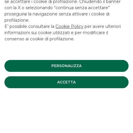
se accettare i cookie di profilazione. Chiudendo il banner
con la X o selezionando “continua senza accettare”
proseguirai la navigazione senza attivare i cookie di
profilazione.
E’ possibile consultare la
Cookie Policy
per avere ulteriori
informazioni sui cookie utilizzati e per modificare il
consenso ai cookie di profilazione.
PERSONALIZZA
EMITTENTE
:
AGOS
ACCETTA
DATA
:
Ottobre 2017
EMISSIONE
:
Sunrise 2041 Classe A
IMPORTO
:
Euro 582 Mln
RATING
:
Aa2/AA(h)