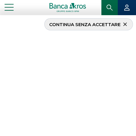
CONTINUA SENZA ACCETTARE
...
OPERAZIONI RECENTI
Operazioni recenti
Di seguito il
track record
delle più recenti
operazioni seguite da Banca Akros, riferite
all’
attività di Investment Banking
ECM
DCM
OPERAZIONI RECENTI
MERGERS & ACQUISITIONS