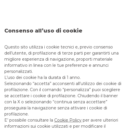
Consenso all’uso di cookie
EMITTENTE
:
KFW BANKENGRUPPE
DATA
:
Settembre 2018
Questo sito utilizza i cookie tecnici e, previo consenso
dell’utente, di profilazione di terze parti per garantirti una
EMISSIONE
:
0,750% Giugno 2028
migliore esperienza di navigazione, proporti materiale
informativo in linea con le tue preferenze e annunci
IMPORTO
:
Euro 4 Mld
personalizzati.
L’uso dei cookie ha la durata di 1 anno.
RATING
:
AAA/Aaa/AAA
Selezionando “accetta” acconsenti all’utilizzo dei cookie di
RUOLO
:
Selected Dealer
profilazione. Con il comando “personalizza” puoi scegliere
se accettare i cookie di profilazione. Chiudendo il banner
con la X o selezionando “continua senza accettare”
DCM
proseguirai la navigazione senza attivare i cookie di
profilazione.
E’ possibile consultare la
Cookie Policy
per avere ulteriori
informazioni sui cookie utilizzati e per modificare il