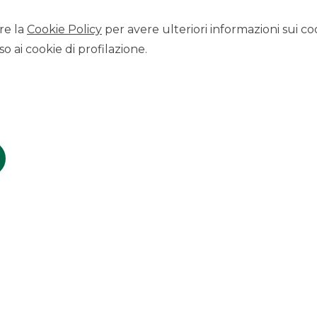
re la
Cookie Policy
per avere ulteriori informazioni sui coo
o ai cookie di profilazione.
CLIENTE
:
BANCA
CENTROPADANA BCC
OPERAZIONE
:
MULTISELLER NPL
2019
IMPORTO
:
Euro 25 Mln GBV
RUOLO
:
Arranger
DATA
:
Febbraio 2019
SECURITISATION & STRUCTURED
SOLUTIONS