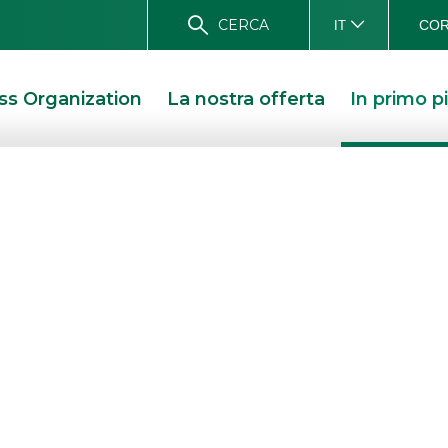
CERCA
COR
IT
ss Organization
La nostra offerta
In primo p
Operazioni recent
track record
delle più recenti operazio
ros, riferite all’
attività di Investment