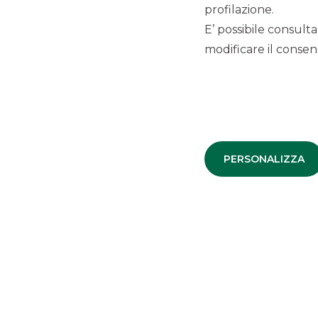
profilazione.
E’ possibile consulta
modificare il consens
CLIENTE
:
Banco BPM
OPERAZIONE
:
Project ACE NPL
Securitisation GACS & Platform
Disposal
PERSONALIZZA
IMPORTO
:
Euro 7.4 bn GBV
RUOLO
:
Joint Arranger - Joint
Advisor
DATA
:
Febbraio 2019
SECURITISATION & STRUCTURED
SOLUTIONS