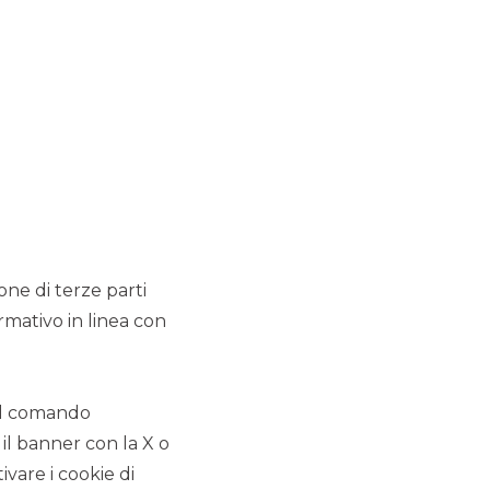
EMISSIONE
:
0,05% Maggio 2024
IMPORTO
:
Euro 5 Mld
RATING
:
AAA/Aaa/AAA
RUOLO
:
Co-Lead
DCM
ione di terze parti
rmativo in linea con
 il comando
 il banner con la X o
vare i cookie di