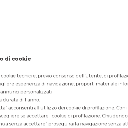
EMISSIONE
:
2% Sen Pr Marzo
2022
IMPORTO
:
Euro 750 Mln
RATING
:
Ba2/BBB
RUOLO
:
Joint Lead Manager
o di cookie
DCM
i cookie tecnici e, previo consenso dell’utente, di profilaz
igliore esperienza di navigazione, proporti materiale info
annunci personalizzati.
a durata di 1 anno.
a” acconsenti all’utilizzo dei cookie di profilazione. Con
scegliere se accettare i cookie di profilazione. Chiudendo
ua senza accettare” proseguirai la navigazione senza atti