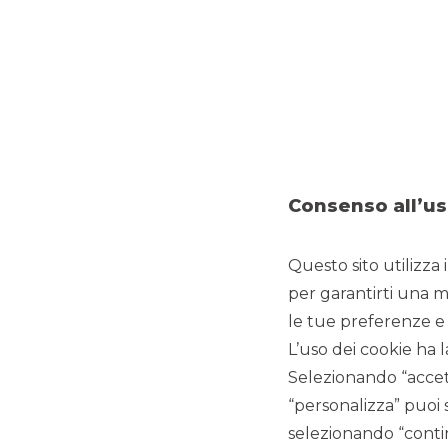
EMISSIONE
:
2,125% Mar 2026
IMPORTO
:
Euro 750 mln
RATING
:
Baa3/BBB/BBB
RUOLO
:
Joint Lead Manager
DCM
Consenso all’us
Questo sito utilizza 
per garantirti una m
le tue preferenze e 
L’uso dei cookie ha l
Selezionando “accett
“personalizza” puoi 
selezionando “contin